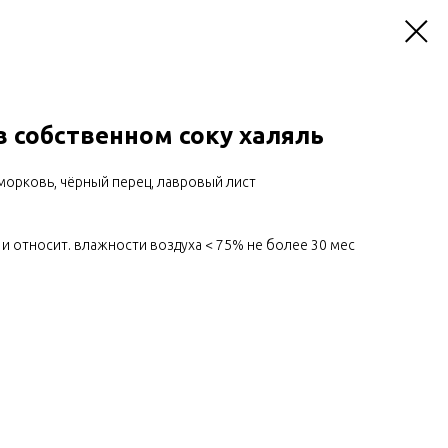
 собственном соку халяль
 морковь, чёрный перец, лавровый лист
°С и относит. влажности воздуха < 75% не более 30 мес