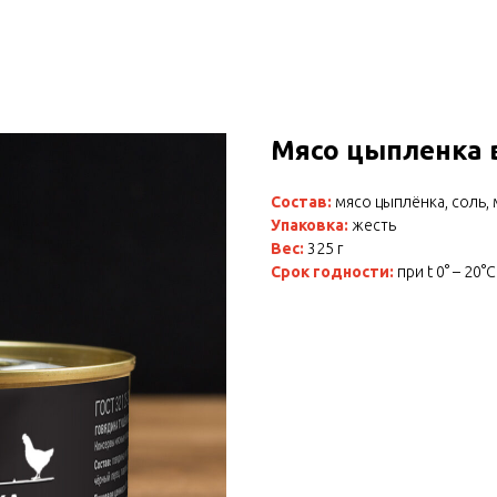
Мясо цыпленка в
Состав:
мясо цыплёнка, соль,
Упаковка:
жесть
Вес:
325 г
Срок годности:
при t 0° – 20