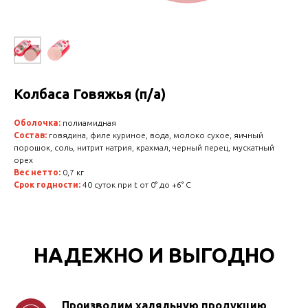
Колбаса Говяжья (п/а)
Оболочка:
полиамидная
Состав:
говядина, филе куриное, вода, молоко сухое, яичный
порошок, соль, нитрит натрия, крахмал, черный перец, мускатный
орех
Вес нетто:
0,7 кг
Срок годности:
40 суток при t от 0° до +6° C
НАДЕЖНО И ВЫГОДНО
Производим халяльную продукцию