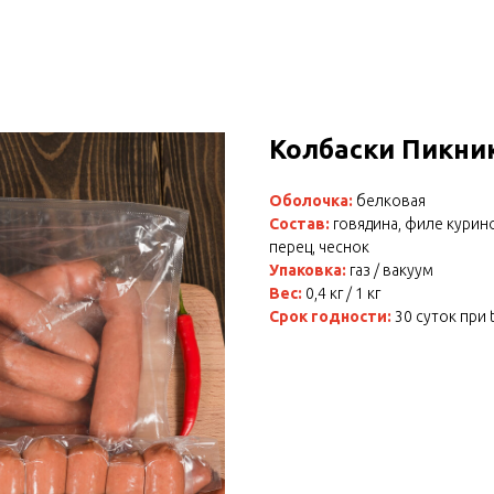
Колбаски Пикни
Оболочка:
белковая
Состав:
говядина, филе курино
перец, чеснок
Упаковка:
газ / вакуум
Вес:
0,4 кг / 1 кг
Срок годности:
30 суток при t