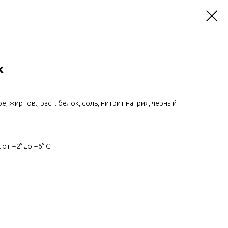
к
е, жир гов., раст. белок, соль, нитрит натрия, чёрный
 от +2° до +6° C